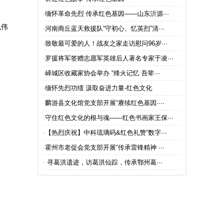
翅膀”
镇开展清明祭英烈活动”
·
缅怀革命先烈 传承红色基因——山东沂源···
兆伟
·
河南商丘蓝天救援队“守初心、忆英烈”清···
·
致敬最可爱的人！战友之家走访慰问96岁···
·
罗援将军签赠志愿军英雄后人著名专家于凌···
·
峄城区收藏家协会举办 “烽火记忆 吾辈···
·
缅怀先烈功绩 汲取奋进力量-红色文化
·
麟游县文化馆党支部开展“赓续红色基因····
·
守住红色文化的根与魂——红色书画家王保···
·
【热烈庆祝】中科琉璃码&红色礼赞“数字···
·
霍州市老促会党支部开展“传承雷锋精神 ···
·
​ 寻葛洪遗迹，访葛洪仙踪，传承鄂州葛···