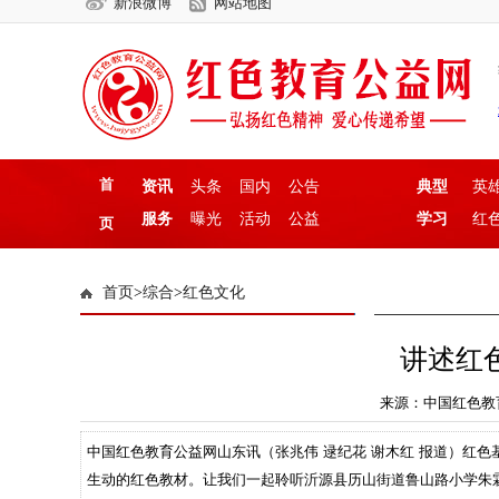
新浪微博
网站地图
首
资讯
头条
国内
公告
典型
英
服务
曝光
活动
公益
学习
红
页
首页
>
综合
>
红色文化
讲述红
来源：中国红色教育公益
中国红色教育公益网山东讯（张兆伟 逯纪花 谢木红 报道）红
生动的红色教材。让我们一起聆听沂源县历山街道鲁山路小学朱