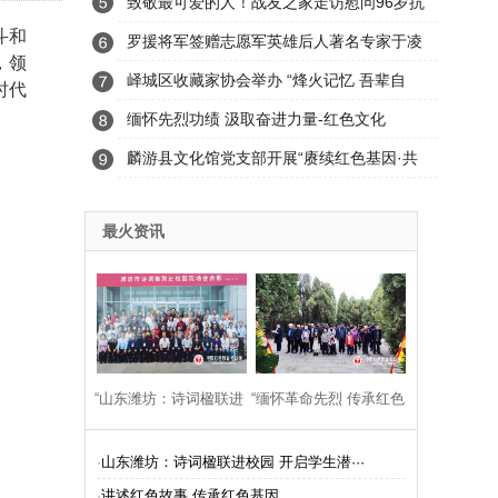
节缅怀活动
致敬最可爱的人！战友之家走访慰问96岁抗
斗和
美援朝老兵
罗援将军签赠志愿军英雄后人著名专家于凌
，领
宇抗美援朝战争最新力作
峄城区收藏家协会举办 “烽火记忆 吾辈自
时代
强”红色史料展
缅怀先烈功绩 汲取奋进力量-红色文化
麟游县文化馆党支部开展“赓续红色基因·共
赴政治之约 ”主题党日活动
最火资讯
“山东潍坊：诗词楹联进
“缅怀革命先烈 传承红色
校园 开启学生潜能腾飞
基因——山东沂源石桥
·
山东潍坊：诗词楹联进校园 开启学生潜···
·
讲述红色故事 传承红色基因