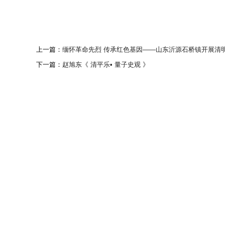
上一篇：
缅怀革命先烈 传承红色基因——山东沂源石桥镇开展清
下一篇：
赵旭东《 清平乐• 量子史观 》