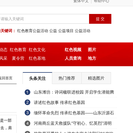
繁体中文
帮助中心
门关键词：
红色教育公益活动
公益
公益项目
公益活动
动态
红色教育
红色文化
红色视频
图片
风采
夏令营
红色基地
人员查询
地方
热门推荐
精选图片
返回首页
头条关注
山东潍坊：诗词楹联进校园 开启学生潜能腾
飞翅膀
讲述红色故事 传承红色基因
缅怀革命先烈 传承红色基因——山东沂源石
，是一部
桥镇开展清明祭英烈活动
河南商丘蓝天救援队“守初心、忆英烈”清明
下去，肩