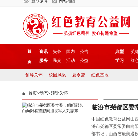
新浪微博
网站地图
首
资讯
头条
国内
公告
典型
英
服务
曝光
活动
公益
学习
红
页
领导关怀
校园风采
夏令营
红色基地
首页
>
动态
>
领导关怀
临汾市尧都区委
刘志东
中国红色教育公益网山西临
汾市尧都区委常委白向
部书记，山西省最美退