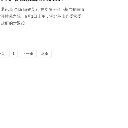
通讯员 余炀 喻媛英） 在党员干部下基层察民情
开帷幕之际，6月1日上午，湖北英山县委常委、
、政府的对退役
一页
1
下一页
尾页