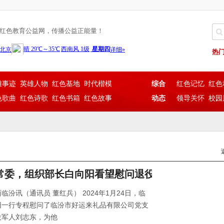
红色教育公益网，传播公益正能量！
热
雄事迹
英雄人物
红色基地
时代楷模
综合
红色记忆
红色
色歌曲
红色诗歌
红色书箱
红色故事
动态
领导关怀
校园
常委，组织部长白向阳看望慰问退役军人
汾讯（通讯员 董红兵） 2024年1月24日，临
阳一行专程慰问了临汾市好运来礼品有限公司党支
役军人刘志东，为他