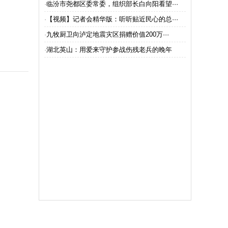
·
临汾市尧都区委常委，组织部长白向阳看望···
·
【视频】记者会精华版：听听贴近民心的总···
问退役军人刘志东”
理怎么讲”
·
九牧厨卫向泸定地震灾区捐赠价值200万···
·
湖北英山：用爱来守护参战伤残老兵的晚年