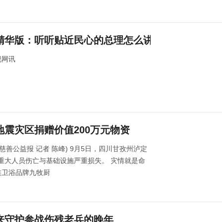
精华版：听听贴近民心的总理怎么讲
视网讯
震灾区捐赠价值200万元物资
慈善公益报 记者 陈峰) 9月5日，四川甘孜州泸定
成重大人员伤亡与基础设施严重损失。 灾情就是命
族卫浴品牌九牧厨
来守护参战伤残老兵的晚年