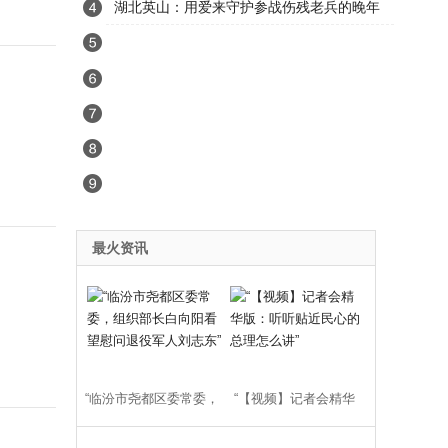
物资
湖北英山：用爱来守护参战伤残老兵的晚年
最火资讯
“临汾市尧都区委常委，
“【视频】记者会精华
组织部长白向阳看望慰
版：听听贴近民心的总