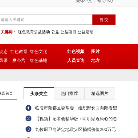
繁体中文
帮助中心
门关键词：
红色教育公益活动
公益
公益项目
公益活动
动态
红色教育
红色文化
红色视频
图片
风采
夏令营
红色基地
人员查询
地方
热门推荐
精选图片
返回首页
头条关注
临汾市尧都区委常委，组织部长白向阳看望
慰问退役军人刘志东
【视频】记者会精华版：听听贴近民心的总
理怎么讲
九牧厨卫向泸定地震灾区捐赠价值200万元