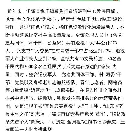
近年来，沂源县悦庄镇聚焦打造沂源副中心发展目标，
以“红色文化传承”为核心，锚定“红色故里 魅力悦庄”建设
蓝图，通过“红色+”模式，将红色资源转化为发展动力，不
断推动镇域经济社会高质量发展。全镇公职人员中（含党
建共同体、村干部、公益岗）共有退役军人“兵公仆”73
人，“兵支书”“兵委员”在村两委干部中占比达到27%，退役
军人产业带头人达到21%。全镇共有55支民兵连、30名基
干民兵和2000余名普通民兵，成为建在身边的“拳头”力
量。同时，整合退役军人、党建共同体干部、村“两委”干
部、党员以及春松老年志愿服务队、青年志愿者、网格员
等力量组建“沂河老兵”志愿服务队，在深入推进全面乡村
振兴中勇担当、建新功，积极发挥着排头兵的示范带头作
用。更是涌现了如“齐鲁最美退役军人”任玉坤，“山东省齐
鲁乡村之星”刘志坤，“淄博市优秀共产党员”董军，“脱贫攻
坚先进个人”周庆海，“沂源红·金扁担”红旗书记陈善虎、王
建国等一大批先进典型。