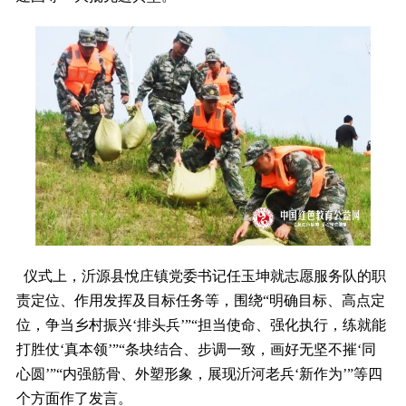
仪式上，沂源县悅庄镇党委书记任玉坤就志愿服务队的职
责定位、作用发挥及目标任务等，围绕“明确目标、高点定
位，争当乡村振兴‘排头兵’”“担当使命、强化执行，练就能
打胜仗‘真本领’”“条块结合、步调一致，画好无坚不摧‘同
心圆’”“内强筋骨、外塑形象，展现沂河老兵‘新作为’”等四
个方面作了发言。