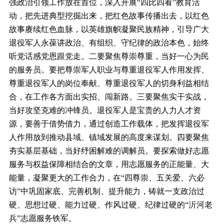
强政治引领工作放在首位，深入开展“四比四看”教育活
动，把先进典型挖掘出来，把红色故事传播出去，以红色
故事赓续红色血脉，以英雄旗帜凝聚民族精神，引导广大
退役军人永葆讲政治、有组织、守纪律的政治本色，始终
听党话感党恩跟党走。二要聚焦尊崇尊重，当好一心为民
的服务员。要把尊崇军人职业与尊重退役军人作用发挥、
尊重退役军人的岗位奉献、尊重退役军人的切身利益相结
合，在工作各方面出实招、闯新路。三要聚焦实干实战，
当好攻坚克难的冲锋员。退役军人是宝贵的人力人才资
源，要善于借势借力，通过创造工作载体，把发挥退役军
人作用放到推动县域、镇域发展的高度来谋划。四要聚焦
夯实基层基础，当好纾困解难的调解员。要探索做好志愿
服务与权益保障相结合的文章，用志愿服务的正能量、大
能量，凝聚更大的工作合力，在“四尊崇、五关爱、六必
访”中巩固家底、完善机制、提升能力，铸就一支政治过
硬、思想过硬、能力过硬、作风过硬、纪律过硬的“沂河老
兵”志愿服务铁军。