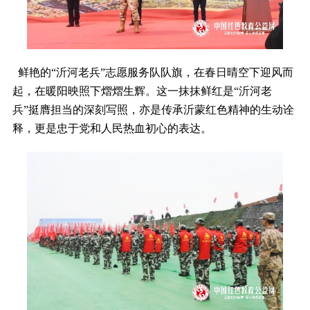
鲜艳的“沂河老兵”志愿服务队队旗，在春日晴空下迎风而
起，在暖阳映照下熠熠生辉。这一抹抹鲜红是“沂河老
兵”挺膺担当的深刻写照，亦是传承沂蒙红色精神的生动诠
释，更是忠于党和人民热血初心的表达。