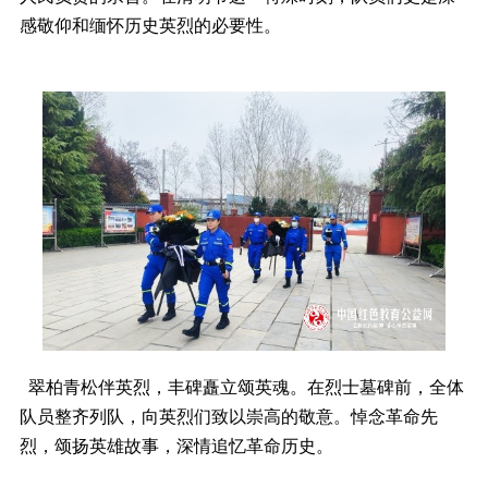
感敬仰和缅怀历史英烈的必要性。
翠柏青松伴英烈，丰碑矗立颂英魂。在烈士墓碑前，全体
队员整齐列队，向英烈们致以崇高的敬意。悼念革命先
烈，颂扬英雄故事，深情追忆革命历史。