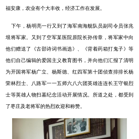
福安康，农业有个大丰收，经济工作在发展。
下午，杨明亮一行又到了海军南海舰队员副司令员张兆
垠将军家。又到了空军某医院原院长孙传章，将军家中向
他们赠送了《古邵诗词书画选》、《背着药箱打鬼子》等
他们自己编辑的爱国主义教育图书，并向他们汇报了清明
为开国将军杨广立、杨斯德、红四军第十团侦查排排长杨
荣林烈士、八路军一一五师六八六团英雄连连长王守银烈
士等英雄人物扫墓纪念活动开展情况。所道之处，都受到
了枣庄及老将军的热烈欢迎和称赞。