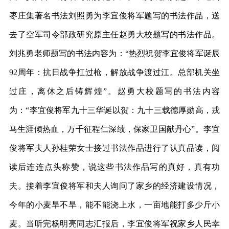
枣庄集著名书法刘照勇为李宜俊将军题写的书法作品，送
去了空军司令部政研究原主任赵勇大校题写的书法作品。
刘兆勇老师题写的书法内容为：“热烈祝贺李宜俊将军诞辰
92周年：抗日战争扛过枪，解放战争渡过江。总部机关坐
过庄，离休之后铸辉煌”。赵勇大校题写的书法内容
为：“李宜俊将军九十三华诞以贺：九十三载德厚勋高，戎
马生涯倾热血，万千征程仁深绩，保家卫国献丹心”。李宜
俊将军夫人孙桂荣女士接过书法作品进行了认真品读，阅
读后连连点头称赞，说这些书法作品写的真好，真有功
夫。接着李宜俊将军和夫人询问了家乡的经济建设情况，
今年的小麦旱不旱，能不能浇上水，一亩地能打多少斤小
麦。当听完杨明亮同志汇报后，李宜俊将军祝家乡人民幸