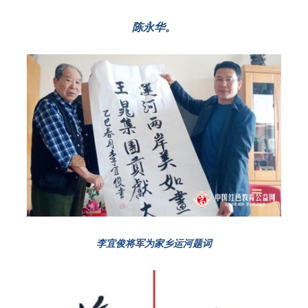
陈永华。
李宜俊将军为家乡运河题词