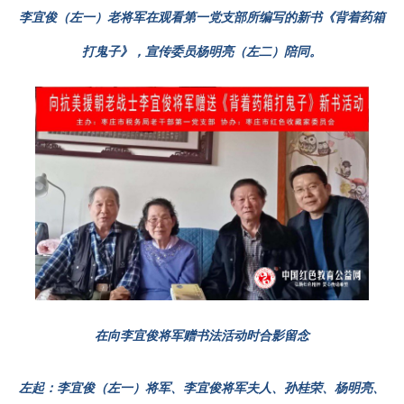
李宜俊（左一）老将军在观看第一党支部所编写的新书《背着药箱
打鬼子》，宣传委员杨明亮（左二）陪同。
在向李宜俊将军赠书法活动时合影留念
左起：李宜俊（左一）将军、李宜俊将军夫人、孙桂荣、杨明亮、