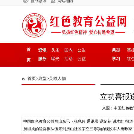
新浪微博
网站地图
首
资讯
头条
国内
公告
典型
英
服务
曝光
活动
公益
学习
红
页
首页
>
典型
>
英雄人物
立功喜报
来源：中国红色教育公益
中国红色教育公益网山东讯（张兆伟 通讯员 逯纪花 谢木红 报
员组成的送喜报队伍来到历山社区荣立三等功的现役军人唐咏家