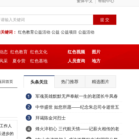
繁体中文
帮助中心
门关键词：
红色教育公益活动
公益
公益项目
公益活动
动态
红色教育
红色文化
红色视频
图片
风采
夏令营
红色基地
人员查询
地方
热门推荐
精选图片
返回首页
头条关注
军魂英雄默默无声奉献一生的老团长牛凤春
深藏功名的平凡人生
中华盛世 如您所愿——纪念朱总司令逝世五
十周年随想
拜谒陈金河烈士
区工作人
烽火淬初心 三代航天情——记薪火相传的老
长进步的