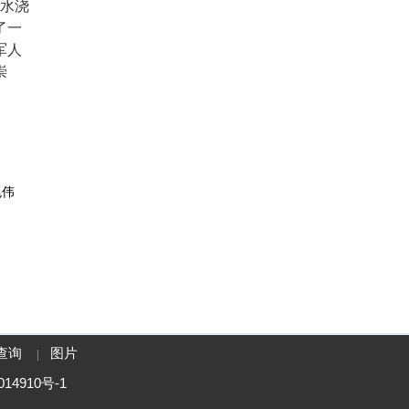
水浇
了一
军人
崇
兆伟
查询
图片
|
14910号-1