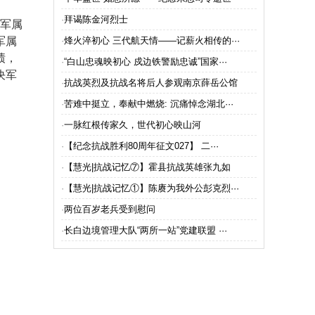
藏功名的平凡人生”
周年随想”
·
拜谒陈金河烈士
军属
军属
·
烽火淬初心 三代航天情——记薪火相传的···
绩，
·
“白山忠魂映初心 戍边铁警励忠诚”国家···
决军
·
抗战英烈及抗战名将后人参观南京薛岳公馆
·
苦难中挺立，奉献中燃烧: 沉痛悼念湖北···
·
一脉红根传家久，世代初心映山河
·
【纪念抗战胜利80周年征文027】 二···
·
【慧光|抗战记忆⑦】霍县抗战英雄张九如
·
【慧光|抗战记忆①】陈赓为我外公彭克烈···
·
两位百岁老兵受到慰问
·
长白边境管理大队“两所一站”党建联盟 ···