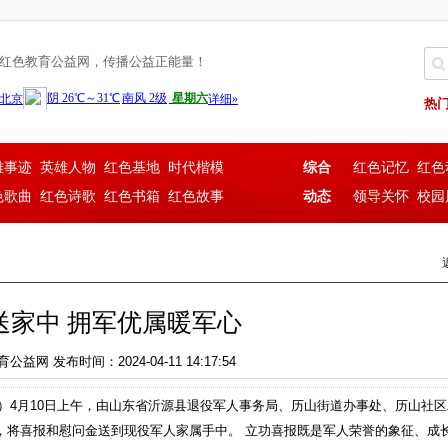
红色教育公益网，传播公益正能量！
热
雄事迹
英雄人物
红色基地
时代楷模
综合
红色记忆
红色
色歌曲
红色诗歌
红色书箱
红色故事
动态
领导关怀
校园
送家中 拥军优属暖军心
网 发布时间：2024-04-11 14:17:54
道）4月10日上午，由山东省沂源县退役军人事务局、历山街道办事处、历山社
，将喜报和慰问金送到现役军人家属手中。 立功喜报既是军人荣誉的象征、成