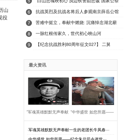
兵夫妇
“白山忠魂映初心 戍边铁警励忠诚”国家公祭
历山
日主题教育活动
抗战英烈及抗战名将后人参观南京薛岳公馆
现役
苦难中挺立，奉献中燃烧: 沉痛悼念湖北蕲
春老党员田右生同志!
一脉红根传家久，世代初心映山河
【纪念抗战胜利80周年征文027】 二舅
最火资讯
“军魂英雄默默无声奉献
“中华盛世 如您所愿——
一生的老团长牛凤春深
纪念朱总司令逝世五十
·
军魂英雄默默无声奉献一生的老团长牛凤春···
·
中华盛世 如您所愿——纪念朱总司令逝世···