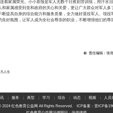
连着家属荣光。小小喜报是军人无数个日夜刻苦训练，用汗水泪
人和家属感受到党和政府的关心和关爱，更让广大群众对军人多
不断提高自身的综合能力和服务质量，全力做好退役军人、现役
的良好氛围，让军人成为全社会尊崇的职业，不断增强他们的尊
责任编辑：张
平凡人生
资讯
服务
典型
学习
综合
动态
视频
人员
|
|
|
|
|
|
|
t © 2024 红色教育公益网 All Rights Reserved. ICP备案：
晋ICP备190
红色教育公益网法律顾问：张伟律师