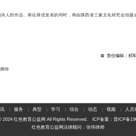
的诗人的作品，将在择优发表的同时，将由陕西省三秦文化研究会拍摄
责任编辑：祁
创辉煌
资讯
服务
典型
学习
综合
动态
视频
人员
|
|
|
|
|
|
|
t © 2024 红色教育公益网 All Rights Reserved. ICP备案：
晋ICP备190
红色教育公益网法律顾问：张伟律师