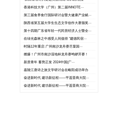
西总部揭牌”
嘉年华再创辉煌”
·
香港科技大学（广州）第二届INNOTE···
·
第三届食养食疗国际研讨会暨大健康产业赋···
·
陕西省第五届大学生生态文学创作大赛颁奖···
·
第十四期广东省年轻一代民营经济人士暨全···
·
在绿光森林之中感受人间值得 “建德民宿···
·
时隔12年重启 广州南沙龙舟赛尽显国···
·
燃爆！广州市南沙湿地杯龙舟赛鸣锣开赛！
·
新质青年 蓄势正发 2024中国(广···
·
嘉陵江唐诗之旅文学研讨会在略阳成功举办
·
奋进新时代 建功新征程——平遥晋商大院···
·
奋进新时代 建功新征程——平遥晋商大院···