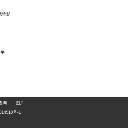
成诗影
军平
查询
图片
|
14910号-1