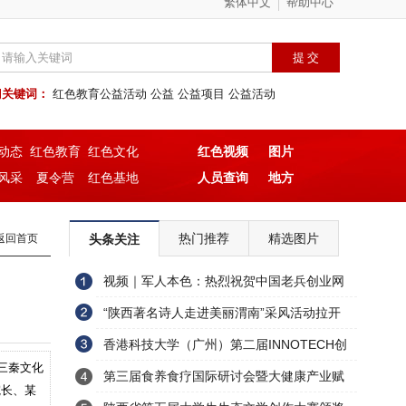
繁体中文
帮助中心
门关键词：
红色教育公益活动
公益
公益项目
公益活动
动态
红色教育
红色文化
红色视频
图片
风采
夏令营
红色基地
人员查询
地方
热门推荐
精选图片
返回首页
头条关注
视频｜军人本色：热烈祝贺中国老兵创业网
广西总部揭牌
“陕西著名诗人走进美丽渭南”采风活动拉开
帷幕
香港科技大学（广州）第二届INNOTECH创
三秦文化
科嘉年华再创辉煌
第三届食养食疗国际研讨会暨大健康产业赋
院长、某