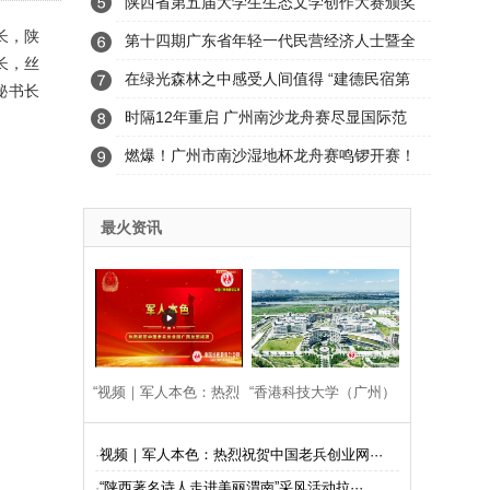
能峰会成功举办
陕西省第五届大学生生态文学创作大赛颁奖
长，陕
典礼隆重举行
第十四期广东省年轻一代民营经济人士暨全
长，丝
省优秀民营企业家培训班在河北西柏坡开班
在绿光森林之中感受人间值得 “建德民宿第
秘书长
一村”——航川村“云山宿集”预订火爆
时隔12年重启 广州南沙龙舟赛尽显国际范
燃爆！广州市南沙湿地杯龙舟赛鸣锣开赛！
最火资讯
“视频｜军人本色：热烈
“香港科技大学（广州）
祝贺中国老兵创业网广
第二届INNOTECH创科
·
视频｜军人本色：热烈祝贺中国老兵创业网···
·
“陕西著名诗人走进美丽渭南”采风活动拉···