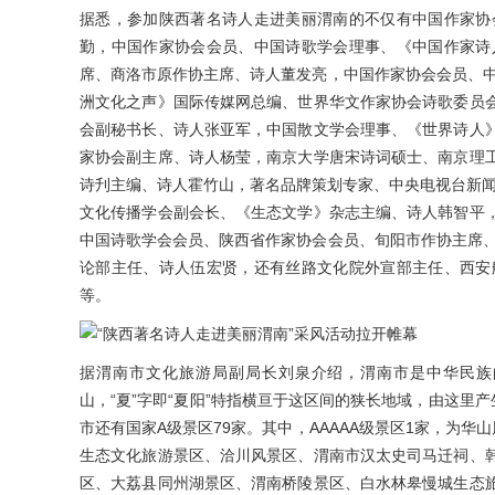
据悉，参加陕西著名诗人走进美丽渭南的不仅有中国作家协
勤，中国作家协会会员、中国诗歌学会理事、《中国作家诗
席、商洛市原作协主席、诗人董发亮，中国作家协会会员、中
洲文化之声》国际传媒网总编、世界华文作家协会诗歌委员
会副秘书长、诗人张亚军，中国散文学会理事、《世界诗人
家协会副主席、诗人杨莹，南京大学唐宋诗词硕士、南京理
诗刋主编、诗人霍竹山，著名品牌策划专家、中央电视台新闻
文化传播学会副会长、《生态文学》杂志主编、诗人韩智平
中国诗歌学会会员、陕西省作家协会会员、旬阳市作协主席、
论部主任、诗人伍宏贤，还有丝路文化院外宣部主任、西安
等。
据渭南市文化旅游局副局长刘泉介绍，渭南市是中华民族的
山，“夏”字即“夏阳”特指横亘于这区间的狭长地域，由这里产
市还有国家A级景区79家。其中，AAAAA级景区1家，为华
生态文化旅游景区、洽川风景区、渭南市汉太史司马迁祠、
区、大荔县同州湖景区、渭南桥陵景区、白水林皋慢城生态