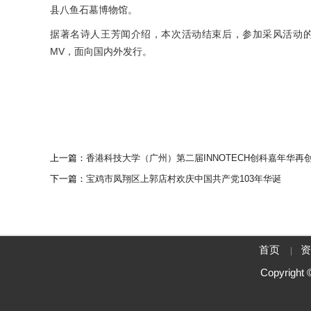
县八鱼石墓博物馆。
据著名诗人王芳闻介绍，本次活动结束后，参加采风活动
MV，面向国内外发行。
上一篇：
香港科技大学（广州）第二届INNOTECH创科嘉年华再
下一篇：
宝鸡市凤翔区上郭店村欢庆中国共产党103年华诞
首页
|
Copyrigh