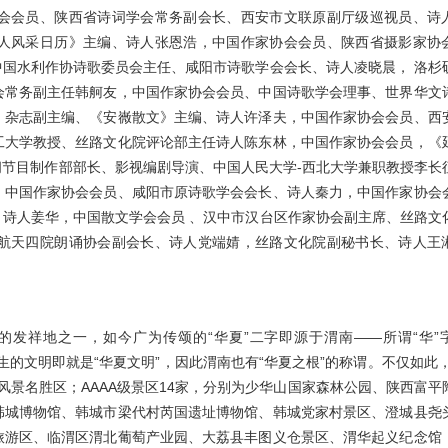
会会员、陕西省诗词学会常务副会长、西安市文联原副厅级巡视员、诗
人风采日历》主编、诗人张恩浩，中国作家协会会员、陕西省摄影家协
国水利作协诗歌委员会主任、咸阳市诗歌学会会长、诗人凌晓晨， 洛杉
会常务副主任韩舸友，中国作家协会会员、中国诗歌学会理事、世界华文
》杂志副主编、《安嶶散文》主编、诗人许泽夫，中国作家协会会员、西
工大学教授、丝路文化院评论部主任诗人陈东林，中国作家协会会员，《
节目制作部部长、影视编剧导演、中国人民大学-西北大学兼职教授李长
，中国作家协会会员、咸阳市原诗歌学会会长、诗人秦力，中国作家协会
诗人姜华，中国散文学会会员 、汉中市汉台区作家协会副主席、丝路文
航天四院朗诵协会副会长、诗人党端婧，丝路文化院副秘书长、诗人王
发祥地之一，如今广为传颂的“华夏”二字即源于渭南——所谓“华”
生的文明即就是“华夏文明”，因此渭南也有“华夏之根”的称谓。不仅如此，
山风景名胜区；AAAA级景区14家，分别为少华山国家森林公园、陕西富平
韩城博物馆、韩城市梁代村芮国遗址博物馆、韩城党家村景区、澄城县尧
旅游区、临渭区渭北葡萄产业园、大荔县丰图义仓景区、渭华起义纪念馆