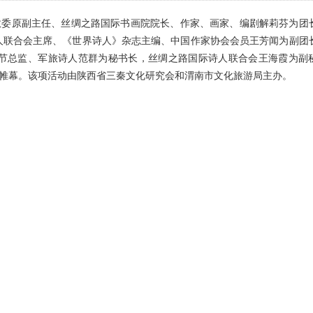
教委原副主任、丝绸之路国际书画院院长、作家、画家、编剧解莉芬为团
人联合会主席、《世界诗人》杂志主编、中国作家协会会员王芳闻为副团
节总监、军旅诗人范群为秘书长，丝绸之路国际诗人联合会王海霞为副
开帷幕。该项活动由陕西省三秦文化研究会和渭南市文化旅游局主办。