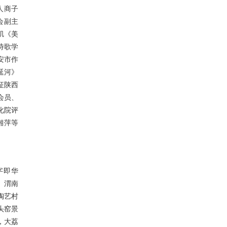
人商子
会副主
矶《美
诗歌学
安市作
延河》
征陕西
会员、
化院评
湘萍等
字即华
 渭南
陶艺村
头窑景
，大荔