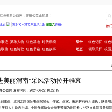
红色教育公益网，传播公益正能量！
热
雄事迹
英雄人物
红色基地
时代楷模
综合
红色记忆
红色
色歌曲
红色诗歌
红色书箱
红色故事
动态
领导关怀
校园
进美丽渭南”采风活动拉开帷幕
网 发布时间：2024-06-22 18:22:15
原副主任、丝绸之路国际书画院院长、作家、画家、编剧解莉芬为团长，陕西省
世界诗人》杂志主编、中国作家协会会员王芳闻为副团长，丝路文化院常务副