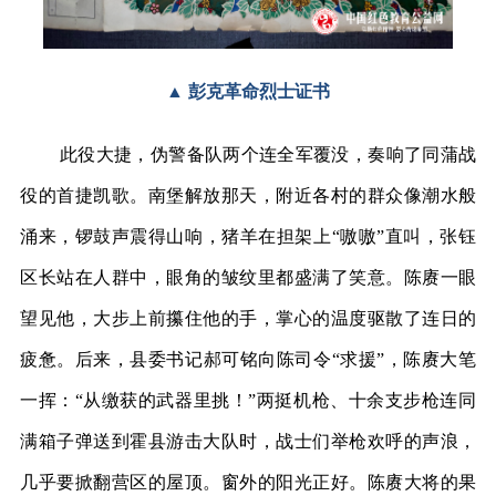
▲ 彭克革命烈士证书
此役大捷，伪警备队两个连全军覆没，奏响了同蒲战
役的首捷凯歌。南堡解放那天，附近各村的群众像潮水般
涌来，锣鼓声震得山响，猪羊在担架上“嗷嗷”直叫，张钰
区长站在人群中，眼角的皱纹里都盛满了笑意。陈赓一眼
望见他，大步上前攥住他的手，掌心的温度驱散了连日的
疲惫。后来，县委书记郝可铭向陈司令“求援”，陈赓大笔
一挥：“从缴获的武器里挑！”两挺机枪、十余支步枪连同
满箱子弹送到霍县游击大队时，战士们举枪欢呼的声浪，
几乎要掀翻营区的屋顶。窗外的阳光正好。陈赓大将的果