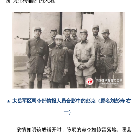
团“为胜利铺路”的火焰。
▲ 太岳军区司令部情报人员合影中的彭克（原名刘彭寿 右
一）
敌情如明镜般铺开时，陈赓的命令如惊雷落地。霍县