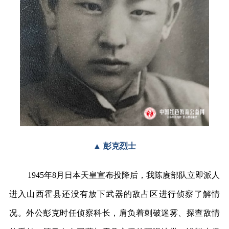
▲ 彭克烈士
1945年8月日本天皇宣布投降后，我陈赓部队立即派人
进入山西霍县还没有放下武器的敌占区进行侦察了解情
况。外公彭克时任侦察科长，肩负着刺破迷雾、探查敌情