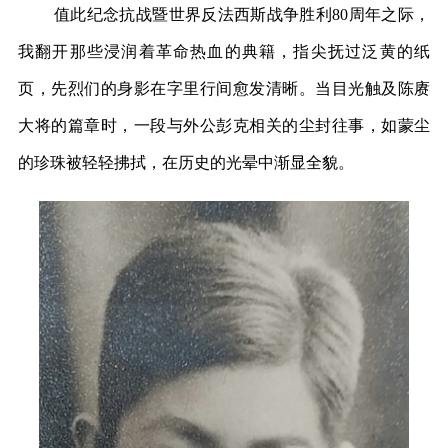
值此纪念抗战暨世界反法西斯战争胜利80周年之际，
我翻开那些浸润着革命热血的典籍，指尖抚过泛黄的纸
页，先烈们的身影在字里行间愈发清晰。当目光触及陈赓
大将的篇章时，一段与外公彭克相关的尘封往事，如蒙尘
的珍珠被轻轻拂拭，在历史的光晕中渐显全貌。