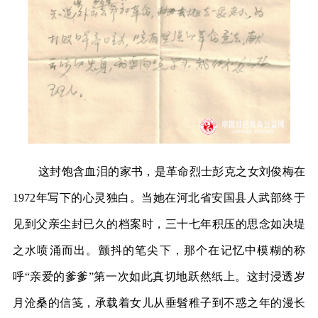
这封饱含血泪的家书，是革命烈士彭克之女刘俊梅在
1972年写下的心灵独白。当她在河北省安国县人武部终于
见到父亲尘封已久的档案时，三十七年积压的思念如决堤
之水喷涌而出。颤抖的笔尖下，那个在记忆中模糊的称
呼“亲爱的爹爹”第一次如此真切地跃然纸上。这封浸透岁
月沧桑的信笺，承载着女儿从垂髫稚子到不惑之年的漫长