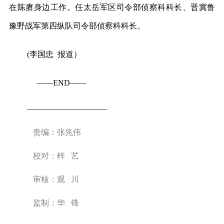
在陈赓身边工作。任太岳军区司令部侦察科科长、晋冀鲁
豫野战军第四纵队司令部侦察科科长。
(李国忠 报道）
——END——
——————————
责编：张兆伟
校对：梓 艺
审核：观 川
监制：华 锋