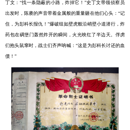
丁文：“找一条隐蔽的小路，炸掉它！”史丁文带领侦察员
出发时，陈赓的声音带着金属般的重量砸在他们心头：“记
住，为彭科长报仇！”爆破组如壁虎般沿峭壁小道潜行，炸
药包在碉堡门轰然炸开的瞬间，火光映红了半边天。俘虏
们抱头鼠窜时，战士们齐声呐喊：“这是为彭科长讨还的血
债！”