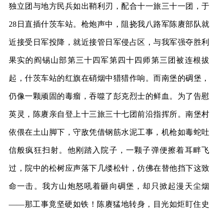
独立团与地方民兵如出鞘利刃，配合十一旅三十一团，于
28日直插什茨车站。枪炮声中，阻挠我八路军陈赓部队就
近接受日军投降，就近接管日军侵占区，与我军强夺胜利
果实的阎锡山部第三十四军第四十四师第三团被连根拔
起，什茨车站的红旗在硝烟中猎猎作响。而南堡的碉堡，
仍像一颗顽固的毒瘤，吞噬了彭克烈士的鲜血。为了告慰
英灵，陈赓亲自登上十三旅三十七团前沿指挥所。南堡村
依偎在土山脚下，守敌凭借钢筋水泥工事，机枪如毒蛇吐
信般疯狂扫射。他刚踏入院子，一颗子弹便擦着耳畔飞
过，院中的松树应声落下几缕松针，仿佛在替他挡下这致
命一击。我方山炮怒吼着砸向碉堡，却只掀起漫天尘烟
——那工事竟坚硬如铁！陈赓猛地转身，目光如炬盯住史