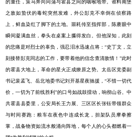
的重任，策马奔向同蒲与霍县之间的咽喉地带。谁料南堡
之敌如蛰伏的毒蛇突然发难，外公彭克不幸倒在侦察路
上，鲜血染红了脚下的土地。噩耗传至指挥部，陈赓眼中
瞬间凝满血丝，拳头在桌案上攥得发白。但他深知，此刻
的悲痛是对烈士的辜负，强忍泪水迅速点将：“史丁文，立
刻接替彭克同志的工作，要带着他的信念查清敌情！”此时
的霍县大地上，革命的星火正成燎原之势。太岳区党委副
书记裴孟飞、岳北地委书记刘开基星夜驰援，“不惜一切代
价，一切为了前线胜利”的口号如战鼓擂动，响彻山谷。中
共霍县县委里，公安局长王力展、三区区长张钰带领群众
与时间赛跑：粮车在夜色中连成长龙，担架队员摩拳擦
掌，战备物资如流水般涌向阵地，每个人的心头都燃着一