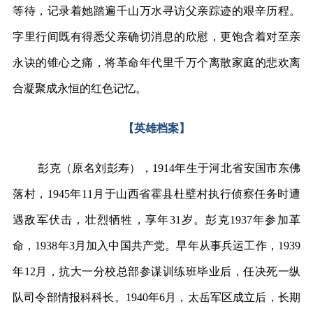
等待，记录着她踏遍千山万水寻访父亲踪迹的艰辛历程。
字里行间既有得悉父亲确切消息的欣慰，更饱含着对至亲
永诀的锥心之痛，将革命年代里千万个离散家庭的悲欢离
合凝聚成永恒的红色记忆。
【英雄档案】
‌彭克（原名刘彭寿），1914年生于河北省安国市东佛
落村，1945年11月于山西省霍县杜壁村执行侦察任务时遭
遇敌军伏击，壮烈牺牲，享年31岁。彭克1937年参加革
命，1938年3月加入中国共产党。早年从事兵运工作，1939
年12月，抗大一分校总部参谋训练班毕业后，任决死一纵
队司令部情报科科长。1940年6月，太岳军区成立后，长期